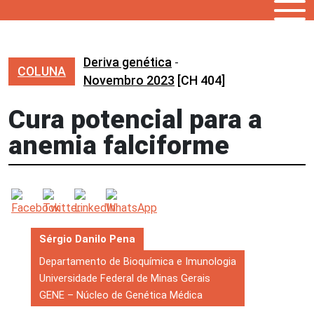
Deriva genética
-
COLUNA
Novembro 2023
[CH 404]
Cura potencial para a
anemia falciforme
Sérgio Danilo Pena
Departamento de Bioquímica e Imunologia
Universidade Federal de Minas Gerais
GENE – Núcleo de Genética Médica