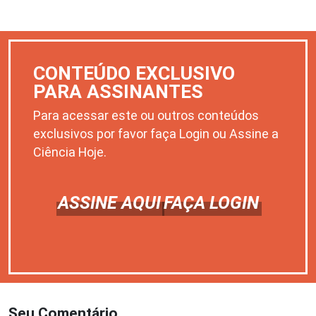
CONTEÚDO EXCLUSIVO
PARA ASSINANTES
Para acessar este ou outros conteúdos
exclusivos por favor faça Login ou Assine a
Ciência Hoje.
ASSINE AQUI
FAÇA LOGIN
Seu Comentário