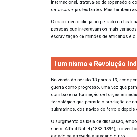
internacional, tratava-se da expansão e co
católicos e protestantes. Mas também as g
O maior genocídio já perpetrado na histó
pessoas que integravam os mais variados 
escravização de milhões de africanos e o i
Iluminismo e Revolução Ind
Na virada do século 18 para o 19, esse p
guerra como progresso, uma vez que perm
com base na formação de forças armadas p
tecnológico que permite a produção de ar
submarinos, dos navios de ferro e depois
O surgimento da ideia de dissuasão, embor
sueco Alfred Nobel (1833-1896), o invent
estado se atreveria a atacar o outro.