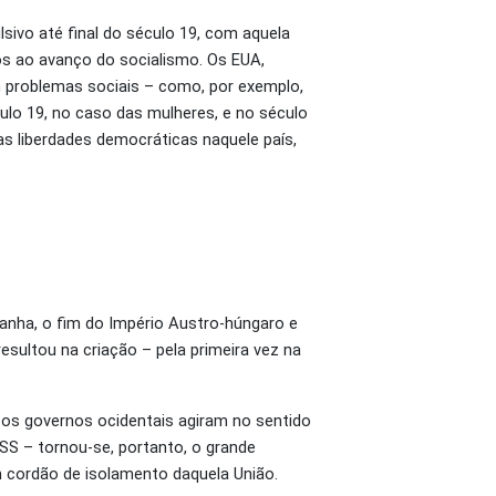
ivo até final do século 19, com aquela
ios ao avanço do socialismo. Os EUA,
am problemas sociais – como, por exemplo,
culo 19, no caso das mulheres, e no século
as liberdades democráticas naquele país,
manha, o fim do Império Austro-húngaro e
sultou na criação – pela primeira vez na
 os governos ocidentais agiram no sentido
SS – tornou-se, portanto, o grande
um cordão de isolamento daquela União.