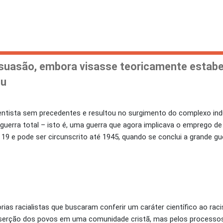
ssuasão, embora visasse teoricamente estabel
ou
ntista sem precedentes e resultou no surgimento do complexo indus
guerra total – isto é, uma guerra que agora implicava o emprego 
19 e pode ser circunscrito até 1945, quando se conclui a grande guer
rias racialistas que buscaram conferir um caráter científico ao rac
e inserção dos povos em uma comunidade cristã, mas pelos process