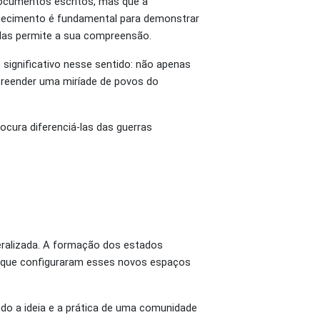
documentos escritos, mas que a
hecimento é fundamental para demonstrar
elas permite a sua compreensão.
 significativo nesse sentido: não apenas
reender uma miríade de povos do
cura diferenciá-las das guerras
eralizada. A formação dos estados
r que configuraram esses novos espaços
endo a ideia e a prática de uma comunidade