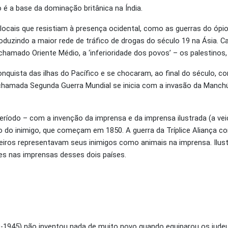
o é a base da dominação britânica na Índia.
ocais que resistiam à presença ocidental, como as guerras do ópio 
troduzindo a maior rede de tráfico de drogas do século 19 na Ásia. 
chamado Oriente Médio, a ‘inferioridade dos povos’ – os palestinos,
quista das ilhas do Pacífico e se chocaram, ao final do século, c
chamada Segunda Guerra Mundial se inicia com a invasão da Manch
ríodo – com a invenção da imprensa e da imprensa ilustrada (a vei
do inimigo, que começam em 1850. A guerra da Tríplice Aliança co
ileiros representavam seus inimigos como animais na imprensa. Ilu
s nas imprensas desses dois países.
89-1945) não inventou nada de muito novo quando equiparou os jud