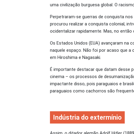
uma civilização burguesa global. O racism
Perpetraram-se guerras de conquista nos l
procurou realizar a conquista colonial, in
ocidentalizar rapidamente. Mas, no então 
Os Estados Unidos (EUA) avançaram na con
naquele espaço. Não foi por acaso que a 
em Hiroshima e Nagasaki.
É importante destacar que datam desse pe
cinema – os processos de desumanização 
impactante disso, pois paraguaios e bras
paraguaios como cachorros são frequente
Indústria do extermínio
Assim, o ditador alemão Adolf Hitler (18