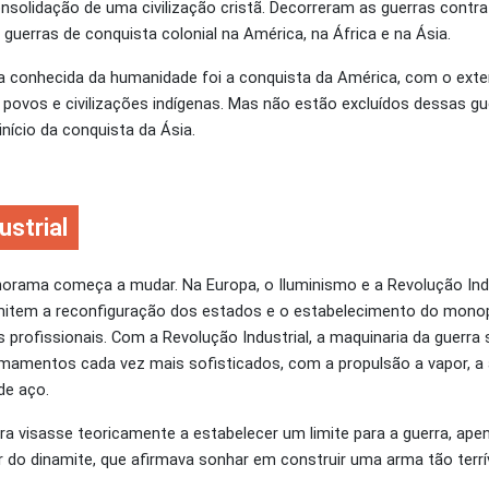
nsolidação de uma civilização cristã. Decorreram as guerras contra a
uerras de conquista colonial na América, na África e na Ásia.
ria conhecida da humanidade foi a conquista da América, com o ext
povos e civilizações indígenas. Mas não estão excluídos dessas gu
nício da conquista da Ásia.
ustrial
anorama começa a mudar. Na Europa, o Iluminismo e a Revolução In
item a reconfiguração dos estados e o estabelecimento do monopó
rofissionais. Com a Revolução Industrial, a maquinaria da guerra 
mamentos cada vez mais sofisticados, com a propulsão a vapor, a ar
 de aço.
a visasse teoricamente a estabelecer um limite para a guerra, apen
or do dinamite, que afirmava sonhar em construir uma arma tão ter