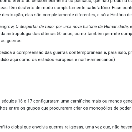
 19 como efeito do desconhecimento do passado, que não produziu 
neas têm desfeito de modo completamente satisfatório. Esse con
destruição, elas são completamente diferentes, e só a História d
Wengrow,
O despertar de tudo: por uma nova história da Humanidade,
é
 da antropologia dos últimos 50 anos, como também permite comp
as guerras.
 dedica à compreensão das guerras contemporâneas e, para isso, pro
ndido aqui como os estados europeus e norte-americanos).
 séculos 16 e 17 configuraram uma carnificina mais ou menos gen
itos entre os grupos que procuraram criar os monopólios de pode
nflito global que envolvia guerras religiosas, uma vez que, não hav