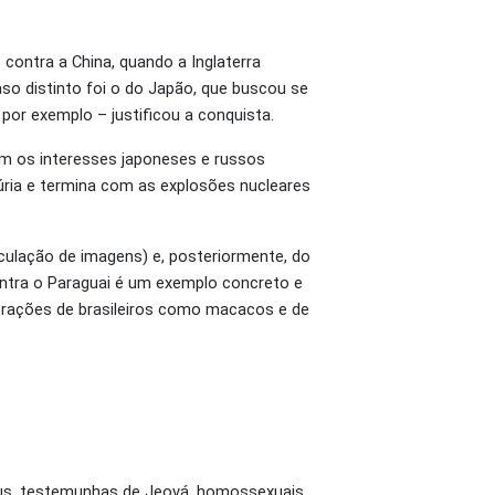
contra a China, quando a Inglaterra
Caso distinto foi o do Japão, que buscou se
 por exemplo – justificou a conquista.
om os interesses japoneses e russos
úria e termina com as explosões nucleares
culação de imagens) e, posteriormente, do
ntra o Paraguai é um exemplo concreto e
strações de brasileiros como macacos e de
eus, testemunhas de Jeová, homossexuais,