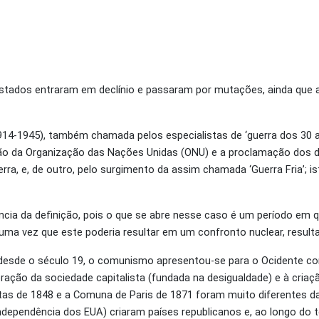
estados entraram em declínio e passaram por mutações, ainda que a
 (1914-1945), também chamada pelos especialistas de ‘guerra dos 30
ção da Organização das Nações Unidas (ONU) e a proclamação dos 
rra, e, de outro
,
pelo surgimento da assim chamada ‘Guerra Fria’; is
ência da definição, pois o que se abre nesse caso é um período em
 uma vez que este poderia resultar em um confronto nuclear, resul
, desde o século 19, o comunismo apresentou-se para o Ocidente
ração da sociedade capitalista (fundada na desigualdade) e à criaçã
stas de 1848 e a Comuna de Paris de 1871 foram muito diferentes d
ndependência dos EUA) criaram países republicanos e, ao longo do