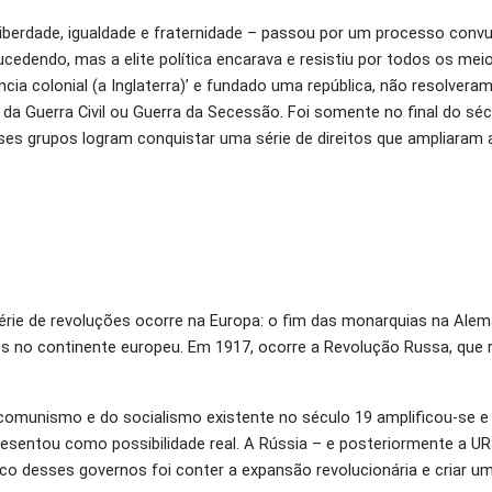
berdade, igualdade e fraternidade
–
passou por um processo convuls
cedendo, mas a elite política encarava e resistiu por todos os me
ia colonial (a Inglaterra)’ e fundado uma república, não resolver
l da Guerra Civil ou Guerra da Secessão. Foi somente no final do sé
sses grupos logram conquistar uma série de direitos que ampliaram 
série de revoluções ocorre na Europa: o fim das monarquias na Ale
s no continente europeu. Em 1917, ocorre a Revolução Russa, que re
 comunismo e do socialismo existente no século 19 amplificou-se e
esentou como possibilidade real. A Rússia – e posteriormente a UR
gico desses governos foi conter a expansão revolucionária e criar 