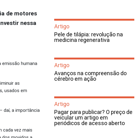
cia de motores
investir nessa
Artigo
Pele de tilápia: revolução na
medicina regenerativa
da emissão humana
Artigo
Avanços na compreensão do
cérebro em ação
iminuir as
is, usados em
Artigo
 daí, a importância
Pagar para publicar? O preço de
veicular um artigo em
periódicos de acesso aberto
am cada vez mais
ia dos
movidos
a