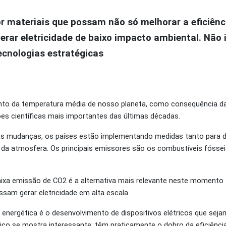
or materiais que possam não só melhorar a eficiên
erar eletricidade de baixo impacto ambiental. Não 
ecnologias estratégicas
nto da temperatura média de nosso planeta, como consequência 
es científicas mais importantes das últimas décadas.
sas mudanças, os países estão implementando medidas tanto para d
da atmosfera. Os principais emissores são os combustíveis fósse
baixa emissão de CO
2
é a alternativa mais relevante neste momento –
ssam gerar eletricidade em alta escala.
 energética é o desenvolvimento de dispositivos elétricos que sej
létrico se mostra interessante: têm praticamente o dobro da eficiênc