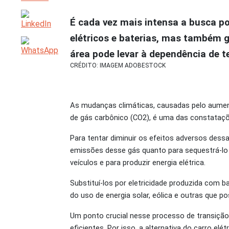
É cada vez mais intensa a busca p
elétricos e baterias, mas também g
área pode levar à dependência de t
CRÉDITO: IMAGEM ADOBESTOCK
As mudanças climáticas, causadas pelo aume
de gás carbônico (CO
2
), é uma das constataçõ
Para tentar diminuir os efeitos adversos des
emissões desse gás quanto para sequestrá-lo 
veículos e para produzir energia elétrica.
Substituí-los por eletricidade produzida com 
do uso de energia solar, eólica e outras que po
Um ponto crucial nesse processo de transição
eficientes. Por isso, a alternativa do carro e