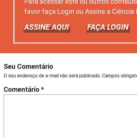
Para acessar este ou outros conteúd
favor faça Login ou Assine a Ciência 
ASSINE AQUI
FAÇA LOGIN
Seu Comentário
O seu endereço de e-mail não será publicado.
Campos obrigat
Comentário
*