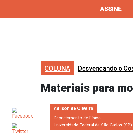
ASSINE
COLUNA
Desvendando o C
Materiais para m
Adilson de Oliveira
Departamento de Física
Universidade Federal de São Carlos (SP)