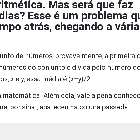
itmética. Mas será que faz
édias? Esse é um problema q
mpo atrás, chegando a vári
unto de números, provavelmente, a primeira 
 números do conjunto e divida pelo número d
, x e y, essa média é (x+y)/2.
a matemática. Além dela, vale a pena conhec
ma, por sinal, apareceu na coluna passada.