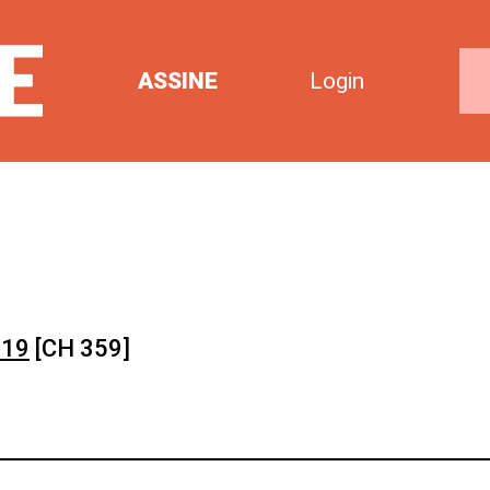
ASSINE
Login
019
[CH 359]