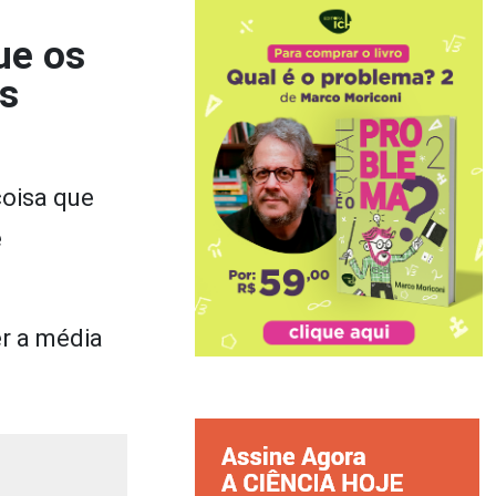
ue os
as
coisa que
e
er a média