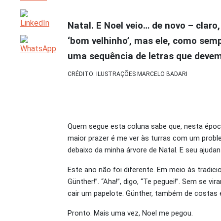
Natal. E Noel veio… de novo – clar
‘bom velhinho’, mas ele, como semp
uma sequência de letras que devem
CRÉDITO: ILUSTRAÇÕES MARCELO BADARI
Quem segue esta coluna sabe que, nesta época
maior prazer é me ver às turras com um proble
debaixo da minha árvore de Natal. E seu ajuda
Este ano não foi diferente. Em meio às tradici
Günther!”. “Aha!”, digo, “Te peguei!”. Sem se v
cair um papelote. Günther, também de costas
Pronto. Mais uma vez, Noel me pegou.