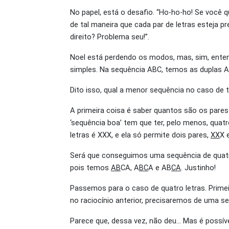
No papel, está o desafio. “Ho-ho-ho! Se você q
de tal maneira que cada par de letras esteja
direito? Problema seu!”.
Noel está perdendo os modos, mas, sim, entend
simples. Na sequência ABC, temos as duplas 
Dito isso, qual a menor sequência no caso de tr
A primeira coisa é saber quantos são os pares
‘sequência boa’ tem que ter, pelo menos, quatr
letras é XXX, e ela só permite dois pares,
XX
X 
Será que conseguimos uma sequência de quatro
pois temos
AB
CA, A
BC
A e AB
CA
. Justinho!
Passemos para o caso de quatro letras. Primei
no raciocínio anterior, precisaremos de uma se
Parece que, dessa vez, não deu… Mas é possí