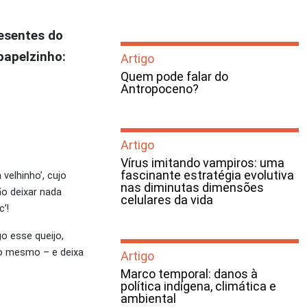
resentes do
papelzinho:
Artigo
Quem pode falar do
Antropoceno?
Artigo
Vírus imitando vampiros: uma
fascinante estratégia evolutiva
elhinho’, cujo
nas diminutas dimensões
ão deixar nada
celulares da vida
’!
go esse queijo,
ico mesmo – e deixa
Artigo
Marco temporal: danos à
política indígena, climática e
ambiental