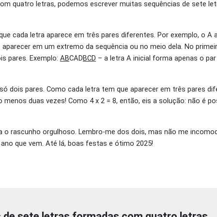
 com quatro letras, podemos escrever muitas sequências de sete let
ue cada letra aparece em três pares diferentes. Por exemplo, o A 
e aparecer em um extremo da sequência ou no meio dela. No primeir
is pares. Exemplo:
AB
CAD
BCD
– a letra A inicial forma apenas o par 
 só dois pares. Como cada letra tem que aparecer em três pares dif
menos duas vezes! Como 4 x 2 = 8, então, eis a solução: não é po
ara o rascunho orgulhoso. Lembro-me dos dois, mas não me incomo
ano que vem. Até lá, boas festas
e ótimo 2025!
 de sete letras formadas com quatro letras