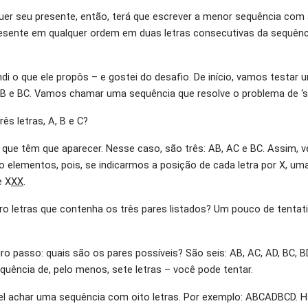
uer seu presente, então, terá que escrever a menor sequência com as
 presente em qualquer ordem em duas letras consecutivas da sequên
i o que ele propôs – e gostei do desafio. De início, vamos testar
AB e BC. Vamos chamar uma sequência que resolve o problema de ‘s
ês letras, A, B e C?
 que têm que aparecer. Nesse caso, são três: AB, AC e BC. Assim, 
o elementos, pois, se indicarmos a posição de cada letra por X, um
e X
XX
.
 letras que contenha os três pares listados? Um pouco de tentati
ro passo: quais são os pares possíveis? São seis: AB, AC, AD, BC, 
quência de, pelo menos, sete letras – você pode tentar.
vel achar uma sequência com oito letras. Por exemplo: ABCADBCD. 