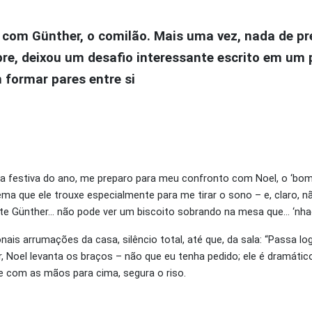
o, com Günther, o comilão. Mais uma vez, nada de p
re, deixou um desafio interessante escrito em um 
 formar pares entre si
 festiva do ano, me preparo para meu confronto com Noel, o ‘bom v
ma que ele trouxe especialmente para me tirar o sono – e, claro, n
nte Günther… não pode ver um biscoito sobrando na mesa que… ‘nhac
onais arrumações da casa, silêncio total, até que,
da sala
: “Passa lo
irar, Noel levanta os braços – não que eu tenha pedido; ele é dramát
 e com as mãos para
cima, segura o riso.