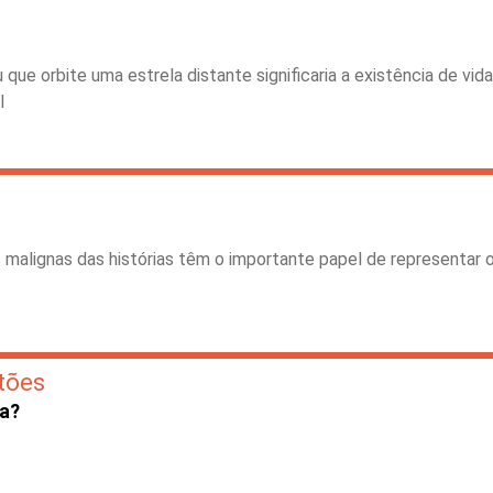
ue orbite uma estrela distante significaria a existência de vid
l
s malignas das histórias têm o importante papel de representar
tões
ra?