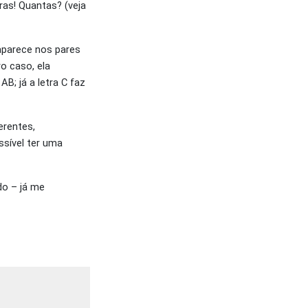
ras! Quantas? (veja
aparece nos pares
o caso, ela
AB; já a letra C faz
erentes,
ssível ter uma
do – já me