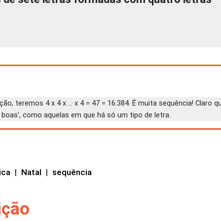
ão, teremos 4 x 4 x … x 4 = 47 = 16.384. É muita sequência! Claro qu
boas’, como aquelas em que há só um tipo de letra.
ica
|
Natal
|
sequência
ição