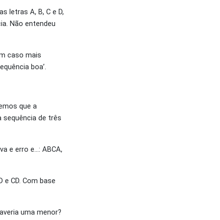
 letras A, B, C e D,
cia. Não entendeu
 um caso mais
equência boa’.
vemos que a
a sequência de três
va e erro e…: ABCA,
BD e CD. Com base
Haveria uma menor?