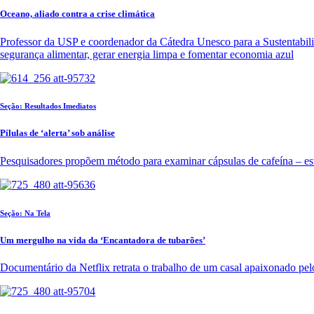
Oceano, aliado contra a crise climática
Professor da USP e coordenador da Cátedra Unesco para a Sustentabili
segurança alimentar, gerar energia limpa e fomentar economia azul
Seção: Resultados Imediatos
Pílulas de ‘alerta’ sob análise
Pesquisadores propõem método para examinar cápsulas de cafeína – est
Seção: Na Tela
Um mergulho na vida da ‘Encantadora de tubarões’
Documentário da Netflix retrata o trabalho de um casal apaixonado pelo