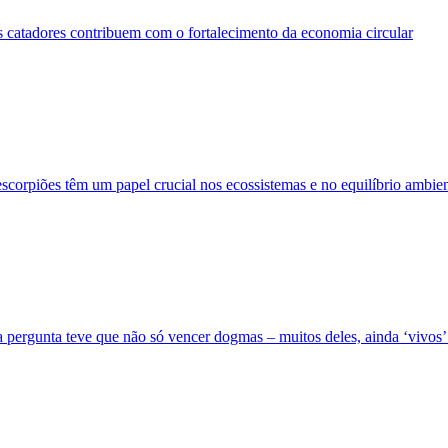
s catadores contribuem com o fortalecimento da economia circular
escorpiões têm um papel crucial nos ecossistemas e no equilíbrio ambien
 pergunta teve que não só vencer dogmas – muitos deles, ainda ‘vivos