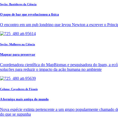
Seção: Bastidores da Ciência
O papo de bar que revolucionou a física
O encontro em um pub londrino que levou Newton a escrever o Principi
Seção: Mulheres na Ciência
Mapear para preservar
Coordenadora científica do MapBiomas e pesquisadora do Ipam, a ecólo
soluções para reduzir o impacto da ação humana no ambiente
Coluna: Caçadores de Fósseis
A formiga mais antiga do mundo
Nova espécie extinta pertencente a um grupo popularmente chamado de ‘
do que se supunha