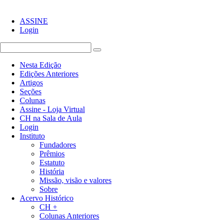
ASSINE
Login
Nesta Edição
Edições Anteriores
Artigos
Seções
Colunas
Assine - Loja Virtual
CH na Sala de Aula
Login
Instituto
Fundadores
Prêmios
Estatuto
História
Missão, visão e valores
Sobre
Acervo Histórico
CH +
Colunas Anteriores