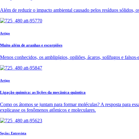
Além de reduzir o impacto ambiental causado pelos resíduos sólidos, o
Artigo
Muito além de aranhas e escorpiões
Menos conhecidos, os amblipígios, opiliões, ácaros, solífugos e falsos-
Artigo
Ligação química: as lições da mecânica quântica
Como os átomos se juntam para formar moléculas? A resposta para essa
explicasse os fenômenos atômicos e moleculares.
Seção: Entrevista