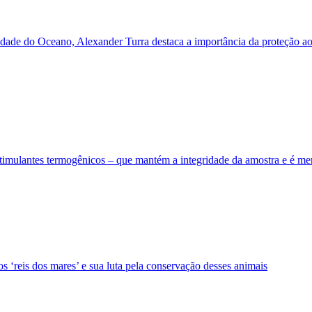
dade do Oceano, Alexander Turra destaca a importância da proteção ao
imulantes termogênicos – que mantém a integridade da amostra e é meno
s ‘reis dos mares’ e sua luta pela conservação desses animais