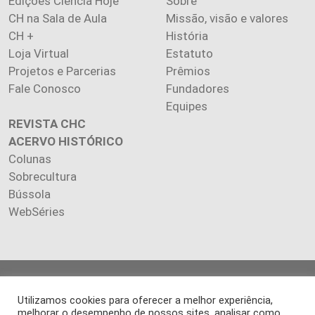
Edições Ciência Hoje
Sobre
CH na Sala de Aula
Missão, visão e valores
CH +
História
Loja Virtual
Estatuto
Projetos e Parcerias
Prêmios
Fale Conosco
Fundadores
Equipes
REVISTA CHC
ACERVO HISTÓRICO
Colunas
Sobrecultura
Bússola
WebSéries
Copyright 2026 INSTITUTO CIÊNCIA HOJE. Todos os direitos
reservados.
Utilizamos cookies para oferecer a melhor experiência,
melhorar o desempenho de nossos sites, analisar como
Os artigos publicados na revista refletem exclusivamente a