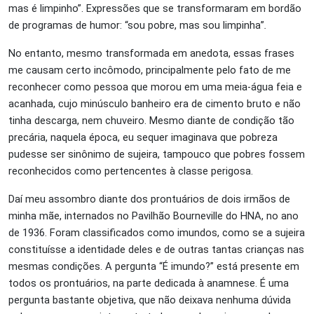
mas é limpinho”. Expressões que se transformaram em bordão
de programas de humor: “sou pobre, mas sou limpinha”
.
No entanto, mesmo transformada em anedota, essas frases
me causam certo incômodo, principalmente pelo fato de me
reconhecer como pessoa que morou em uma meia-água feia e
acanhada, cujo minúsculo banheiro era de cimento bruto e não
tinha descarga, nem chuveiro. Mesmo diante de condição tão
precária, naquela época, eu sequer imaginava que pobreza
pudesse ser sinônimo de sujeira, tampouco que pobres fossem
reconhecidos como pertencentes à classe perigosa.
Daí meu assombro diante dos prontuários de dois irmãos de
minha mãe, internados no Pavilhão Bourneville do HNA, no ano
de 1936. Foram classificados como imundos, como se a sujeira
constituísse a identidade deles e de outras tantas crianças nas
mesmas condições. A pergunta “É imundo?” está presente em
todos os prontuários, na parte dedicada à anamnese. É uma
pergunta bastante objetiva, que não deixava nenhuma dúvida