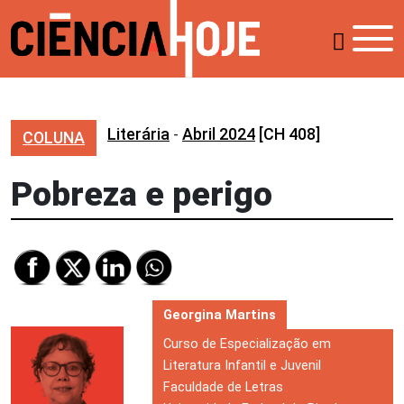
Literária
-
Abril 2024
[CH 408]
COLUNA
Pobreza e perigo
Georgina Martins
Curso de Especialização em
Literatura Infantil e Juvenil
Faculdade de Letras