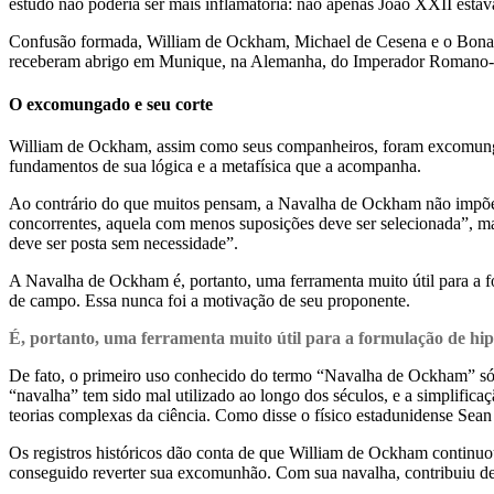
estudo não poderia ser mais inflamatória: não apenas João XXII esta
Confusão formada, William de Ockham, Michael de Cesena e o Bonagrati
receberam abrigo em Munique, na Alemanha, do Imperador Romano-G
O excomungado e seu corte
William de Ockham, assim como seus companheiros, foram excomungad
fundamentos de sua lógica e a metafísica que a acompanha.
Ao contrário do que muitos pensam, a Navalha de Ockham não impõe a
concorrentes, aquela com menos suposições deve ser selecionada”, ma
deve ser posta sem necessidade”.
A Navalha de Ockham é, portanto, uma ferramenta muito útil para a f
de campo. Essa nunca foi a motivação de seu proponente.
É, portanto, uma ferramenta muito útil para a formulação de hip
De fato, o primeiro uso conhecido do termo “Navalha de Ockham” só
“navalha” tem sido mal utilizado ao longo dos séculos, e a simplifica
teorias complexas da ciência. Como disse o físico estadunidense Sean C
Os registros históricos dão conta de que William de Ockham continuo
conseguido reverter sua excomunhão. Com sua navalha, contribuiu de