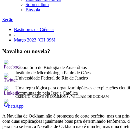
Sobrecultura
Bússola
Seção
Bastidores da Ciência
-
Março 2023
[CH 396]
Navalha ou novela?
Leandro Araujo Lobo
Laboratório de Biologia de Anaeróbios
Instituto de Microbiologia Paulo de Góes
Universidade Federal do Rio de Janeiro
Uma regra lógica para organizar hipóteses e explicações cien
excomungado pela Igreja Católica
CRÉDITO: CREATIVE COMMONS / WILLIAM DE OCKHAM
A Navalha de Ockham não é promessa de corte perfeito, mas um princíp
com duas explicações igualmente boas para determinado fenômeno, dev
para não se ferir: a Navalha de Ockham não é uma lei, mas uma diret