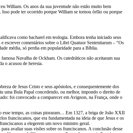
sceu William. Os anos da sua juventude não estão muito bem
a. Isso pode ter ocorrido porque William se tornou órfão ou porque
ualificava como bacharel em teologia. Embora tenha iniciado seus
s e escrever comentários sobre o Libri Quatuor Sententiarum – “Os
dade média, só perdia em popularidade para a Bíblia.
er a famosa Navalha de Ockham. Os catedráticos não aceitaram sua
nda o acusou de heresia.
breza de Jesus Cristo e seus apóstolos, e consequentemente dos
tiu uma Bula Papal concedendo, ou melhor, impondo o direito de
ultado: foi convocado a comparecer em Avignon, na França, onde o
do esse tempo, as coisas pioraram… Em 1327, a briga de João XXII
los franciscanos, que era fundamentada na ideia de que Jesus e os
franciscanos a elegerem um novo ministro geral.
para avaliar suas visões sobre os franciscanos. A conclusão desse