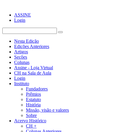
ASSINE
Login
Nesta Edição
Edições Anteriores
Artigos
Seções
Colunas
Assine - Loja Virtual
CH na Sala de Aula
Login
Instituto
Fundadores
Prêmios
Estatuto
História
Missão, visão e valores
Sobre
Acervo Histórico
CH +
Colunas Anteriores