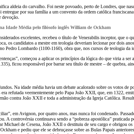
fica aldeia do carvalho. Foi neste povoado, perto de Londres, que na
foi entregue por sua família a um convento da ordem católica franciscan
r devoção.
na Idade Média pelo filósofo inglês William de Ockham
siderados excelentes, recebeu o título de Venerabilis inceptor, que o q
ca, os candidatos a mestre em teologia deveriam lecionar por dois ano
liano Pedro Lombardo (1100-1160), obra que, nos cursos de teologia da i
Sentenças”, começou a aplicar os princípios da lógica do que viria a s
1335), ficou responsável por barrar seu título de mestre – de quebra, ai
undos. Na idade média havia um debate acalorado sobre os votos de po
os era refutada veementemente pelo Papa João XXII, que, em 1322, emi
rmão contra João XXII e toda a administração da Igreja Católica. Res
iciliar”, em Avignon, por quatro anos, mas nunca foi condenado. Passa
u. A controvérsia continuava sendo a “pobreza apostólica” praticada pe
 Michael de Cesena, João XXII o destituiu de seu cargo e obrigou os 
 Ockham e pediu que ele se debruçasse sobre as Bulas Papais anteriores 