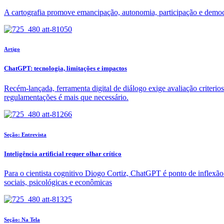
A cartografia promove emancipação, autonomia, participação e democ
Artigo
ChatGPT: tecnologia, limitações e impactos
Recém-lançada, ferramenta digital de diálogo exige avaliação criterio
regulamentações é mais que necessário.
Seção: Entrevista
Inteligência artificial requer olhar crítico
Para o cientista cognitivo Diogo Cortiz, ChatGPT é ponto de inflexã
sociais, psicológicas e econômicas
Seção: Na Tela