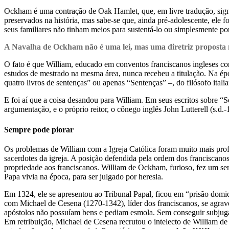
Ockham é uma contração de Oak Hamlet, que, em livre tradução, signi
preservados na história, mas sabe-se que, ainda pré-adolescente, ele 
seus familiares não tinham meios para sustentá-lo ou simplesmente po
A Navalha de Ockham não é uma lei, mas uma diretriz proposta 
O fato é que William, educado em conventos franciscanos ingleses con
estudos de mestrado na mesma área, nunca recebeu a titulação. Na épo
quatro livros de sentenças” ou apenas “Sentenças” –, do filósofo ita
E foi aí que a coisa desandou para William. Em seus escritos sobre “
argumentação, e o próprio reitor, o cônego inglês John Lutterell (s.d.-
Sempre pode piorar
Os problemas de William com a Igreja Católica foram muito mais prof
sacerdotes da igreja. A posição defendida pela ordem dos franciscan
propriedade aos franciscanos. William de Ockham, furioso, fez um se
Papa vivia na época, para ser julgado por heresia.
Em 1324, ele se apresentou ao Tribunal Papal, ficou em “prisão dom
com Michael de Cesena (1270-1342), líder dos franciscanos, se agravo
apóstolos não possuíam bens e pediam esmola. Sem conseguir subjugar
Em retribuição, Michael de Cesena recrutou o intelecto de William de