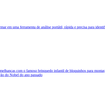
rmar em uma ferramenta de análise portátil, rápida e precisa para identi
semelhanças com o famoso brinquedo infantil de bloquinhos para monta
ação do Nobel do ano passado