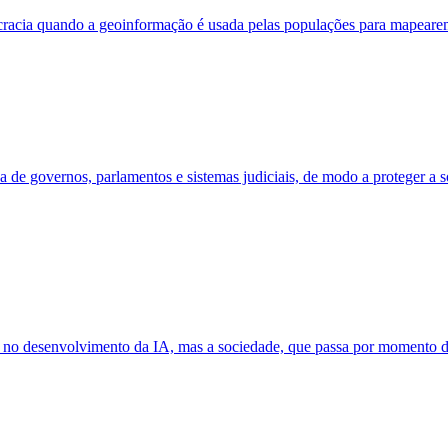
racia quando a geoinformação é usada pelas populações para mapearem s
sa de governos, parlamentos e sistemas judiciais, de modo a proteger a 
o no desenvolvimento da IA, mas a sociedade, que passa por momento d