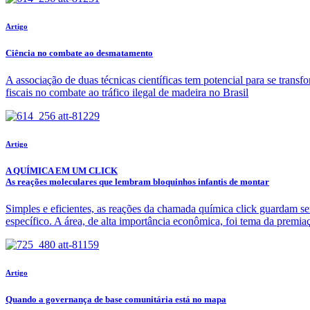
Artigo
Ciência no combate ao desmatamento
A associação de duas técnicas científicas tem potencial para se transfo
fiscais no combate ao tráfico ilegal de madeira no Brasil
Artigo
A QUÍMICA EM UM CLICK
As reações moleculares que lembram bloquinhos infantis de montar
Simples e eficientes, as reações da chamada química click guardam 
específico. A área, de alta importância econômica, foi tema da premi
Artigo
Quando a governança de base comunitária está no mapa