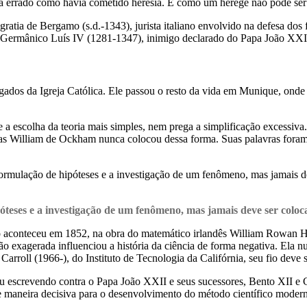
va errado como havia cometido heresia. E como um herege não pode ser c
a de Bergamo (s.d.-1343), jurista italiano envolvido na defesa dos fr
ermânico Luís IV (1281-1347), inimigo declarado do Papa João XXI
os da Igreja Católica. Ele passou o resto da vida em Munique, onde
 escolha da teoria mais simples, nem prega a simplificação excessiva
s William de Ockham nunca colocou dessa forma. Suas palavras foram: 
ormulação de hipóteses e a investigação de um fenômeno, mas jamais de
óteses e a investigação de um fenômeno, mas jamais deve ser coloc
 aconteceu em 1852, na obra do matemático irlandês William Rowan Ha
ção exagerada influenciou a história da ciência de forma negativa. Ela 
arroll (1966-), do Instituto de Tecnologia da Califórnia, seu fio deve 
u escrevendo contra o Papa João XXII e seus sucessores, Bento XII e C
 maneira decisiva para o desenvolvimento do método científico moder