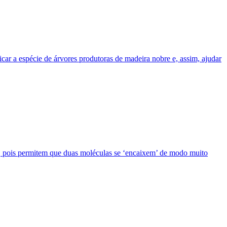
ficar a espécie de árvores produtoras de madeira nobre e, assim, ajudar
r, pois permitem que duas moléculas se ‘encaixem’ de modo muito