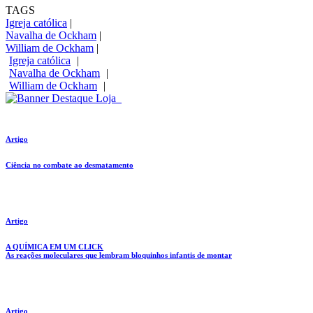
TAGS
Igreja católica
|
Navalha de Ockham
|
William de Ockham
|
Igreja católica
|
Navalha de Ockham
|
William de Ockham
|
Artigo
Ciência no combate ao desmatamento
Artigo
A QUÍMICA EM UM CLICK
As reações moleculares que lembram bloquinhos infantis de montar
Artigo