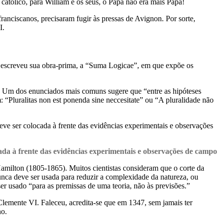
atólico, para William e os seus, o Papa não era mais Papa!
anciscanos, precisaram fugir às pressas de Avignon. Por sorte,
I.
 escreveu sua obra-prima, a “Suma Logicae”, em que expõe os
. Um dos enunciados mais comuns sugere que “entre as hipóteses
“Pluralitas non est ponenda sine neccesitate” ou “A pluralidade não
ve ser colocada à frente das evidências experimentais e observações
ada à frente das evidências experimentais e observações de campo
milton (1805-1865). Muitos cientistas consideram que o corte da
nunca deve ser usada para reduzir a complexidade da natureza, ou
ser usado “para as premissas de uma teoria, não às previsões.”
lemente VI. Faleceu, acredita-se que em 1347, sem jamais ter
no.