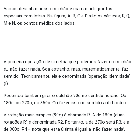
Vamos desenhar nosso colchão e marcar nele pontos
especiais com letras. Na figura, A, B, C e D são os vértices; P, Q,
M e N, os pontos médios dos lados.
A primeira operação de simetria que podemos fazer no colchão
é… não fazer nada. Soa estranho, mas, matematicamente, faz
sentido. Tecnicamente, ela é denominada ‘operação identidade’
(I).
Podemos também girar o colchão 90
o
no sentido horário. Ou
180
o
, ou 270
o
, ou 360
o
. Ou fazer isso no sentido anti-horário.
A rotação mais simples (90
o
) é chamada R. A de 180
o
(duas
rotações R) é denominada R
2
. Portanto, a de 270
o
será R
3
; e a
de 360
o
, R
4
– note que esta última é igual a ‘não fazer nada’.