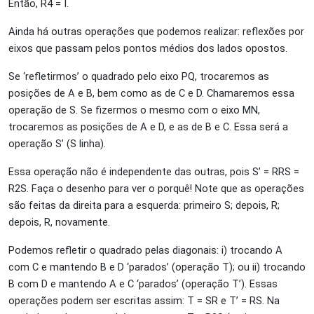
Então, R
4
= I.
Ainda há outras operações que podemos realizar: reflexões por
eixos que passam pelos pontos médios dos lados opostos.
Se ‘refletirmos’ o quadrado pelo eixo PQ, trocaremos as
posições de A e B, bem como as de C e D. Chamaremos essa
operação de S. Se fizermos o mesmo com o eixo MN,
trocaremos as posições de A e D, e as de B e C. Essa será a
operação S’ (S linha).
Essa operação não é independente das outras, pois S’ = RRS =
R
2
S. Faça o desenho para ver o porquê! Note que as operações
são feitas da direita para a esquerda: primeiro S; depois, R;
depois, R, novamente.
Podemos refletir o quadrado pelas diagonais: i) trocando A
com C e mantendo B e D ‘parados’ (operação T); ou ii) trocando
B com D e mantendo A e C ‘parados’ (operação T’). Essas
operações podem ser escritas assim: T = SR e T’ = RS. Na