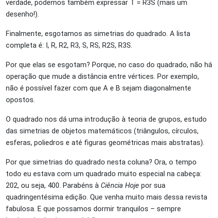
verdade, podemos também expressar T = R
3
S (mais um
desenho!).
Finalmente, esgotamos as simetrias do quadrado. A lista
completa é: I, R, R
2
, R
3
, S, RS, R
2
S, R
3
S.
Por que elas se esgotam? Porque, no caso do quadrado, não há
operação que mude a distância entre vértices. Por exemplo,
não é possível fazer com que A e B sejam diagonalmente
opostos.
O quadrado nos dá uma introdução à teoria de grupos, estudo
das simetrias de objetos matemáticos (triângulos, círculos,
esferas, poliedros e até figuras geométricas mais abstratas).
Por que simetrias do quadrado nesta coluna? Ora, o tempo
todo eu estava com um quadrado muito especial na cabeça:
20
2
, ou seja, 400. Parabéns à
Ciência Hoje
por sua
quadringentésima edição. Que venha muito mais dessa revista
fabulosa. E que possamos dormir tranquilos – sempre